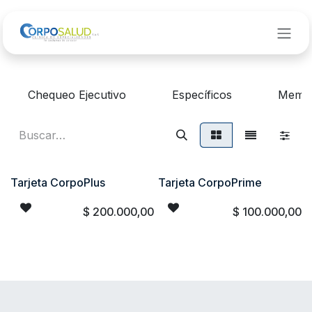
Ir al contenido
Chequeo Ejecutivo
Específicos
Membr
Tarjeta CorpoPlus
Tarjeta CorpoPrime
Recomendado
Recomendado
$
200.000,00
$
100.000,00