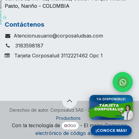
Pasto, Nariño - COLOMBIA
Contáctenos
Atencionusuario@corposaludsas.com
3183598187
Tarjeta Corposalud 3112221462 Opc 1
​Derechos de autor. Corposalud SAS - 2026 -
Colab/ Vibes
Productions
Con la tecnología de
- El mejor
Comercio
¡CONOCE MÁS!
electrónico de código abierto