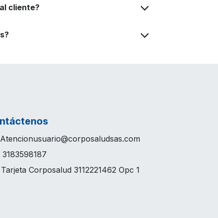
l cliente?
es?
ntáctenos
Atencionusuario@corposaludsas.com
3183598187
arjeta Corposalud 3112221462 Opc 1