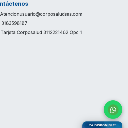
ntáctenos
Atencionusuario@corposaludsas.com
3183598187
arjeta Corposalud 3112221462 Opc 1