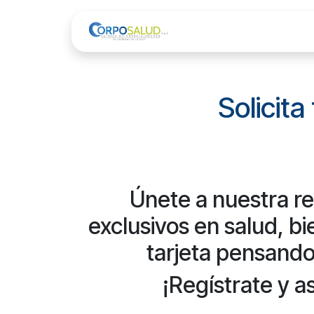
Ir al contenido
Inicio
Servicio
Solicit
Únete a nuestra re
exclusivos en salud, b
tarjeta pensando
¡Regístrate y a