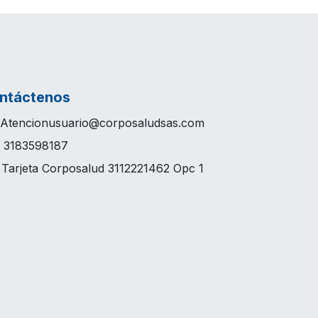
ntáctenos
Atencionusuario@corposaludsas.com
3183598187
arjeta Corposalud 3112221462 Opc 1